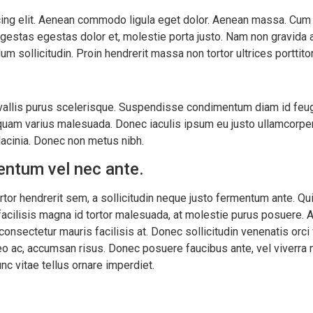
ing elit. Aenean commodo ligula eget dolor. Aenean massa. Cum 
egestas egestas dolor et, molestie porta justo. Nam non gravida a
um sollicitudin. Proin hendrerit massa non tortor ultrices portti
llis purus scelerisque. Suspendisse condimentum diam id feugiat s
am varius malesuada. Donec iaculis ipsum eu justo ullamcorper vo
lacinia. Donec non metus nibh.
entum vel nec ante.
ortor hendrerit sem, a sollicitudin neque justo fermentum ante. Q
facilisis magna id tortor malesuada, at molestie purus posuere.
consectetur mauris facilisis at. Donec sollicitudin venenatis orci
leo ac, accumsan risus. Donec posuere faucibus ante, vel viverra n
c vitae tellus ornare imperdiet.