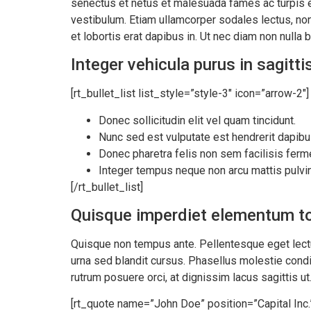
senectus et netus et malesuada fames ac turpis ege
vestibulum. Etiam ullamcorper sodales lectus, non 
et lobortis erat dapibus in. Ut nec diam non nulla
Integer vehicula purus in sagitt
[rt_bullet_list list_style=”style-3″ icon=”arrow-2″]
Donec sollicitudin elit vel quam tincidunt.
Nunc sed est vulputate est hendrerit dapibu
Donec pharetra felis non sem facilisis ferm
Integer tempus neque non arcu mattis pulvin
[/rt_bullet_list]
Quisque imperdiet elementum to
Quisque non tempus ante. Pellentesque eget lectu
urna sed blandit cursus. Phasellus molestie condi
rutrum posuere orci, at dignissim lacus sagittis ut
[rt_quote name=”John Doe” position=”Capital Inc.” l