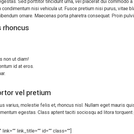
stas. Sed porttitor tincidunt urna, vel placerat dui commodo a. 
condimentum nisi vehicula ut. Fusce pretium nisi purus, vitae bla
 bibendum ornare. Maecenas porta pharetra consequat. Proin pulvi
is rhoncus
s non ut diam!
entum id at eros.
ar.
rtor vel pretium
s varius, molestie felis et, rhoncus nisl. Nullam eget mauris qu
mentum egestas. Class aptent taciti sociosqu ad litora torquent
.
ink=”” link_title=”” id=”” class=””]