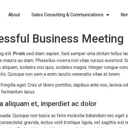
About
Sales Consulting & Communications
Non
essful Business Meeting
g elit.
Proin
sed diam sapien. Sed semper urna dictum tellus lacin
 ante mauris eu diam. Phasellus viverra nisl vitae cursus euismod
aliquam, sodales nisi quis, sodales magna. Integer congue conva
lis. Quisque non sem a enim iaculis venenatis vitae at lorem.
ngilla eget. Cras ut libero porttitor, dapibus ante non, lacinia od
s fermentum lacus.
a aliquam et, imperdiet ac dolor
ada. Quisque non turpis ac felis molestie bibendum nec eget sem
nsectetur gravida, lectus velit tristique ligula, vel sagittis est n