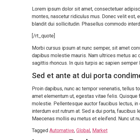
Lorem ipsum dolor sit amet, consectetuer adipisc
montes, nascetur ridiculus mus. Donec velit est, 
blandit dui sollicitudin. Phasellus commodo interd
[/rt_quote]
Morbi cursus ipsum at nunc semper, sit amet conva
dapibus molestie mauris. Nam ultrices metus ac qu
sagittis rhoncus. In quis turpis ac sapien semper 
Sed et ante at dui porta condim
Proin dapibus, nunc ac tempor venenatis, tellus t
amet elementum ut, egestas vitae felis. Quisque 
molestie. Pellentesque auctor faucibus lectus, in 
interdum est rutrum at. Sed a dui porta, faucibus 
Maecenas mollis eu metus et eleifend. Nunc ut nun
Tagged
Automative
,
Global
,
Market